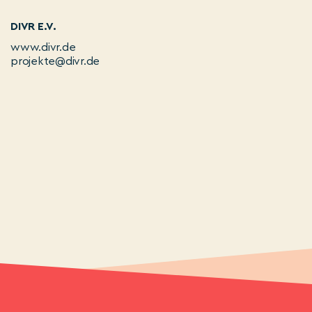
DIVR E.V.
www.divr.de
projekte@divr.de