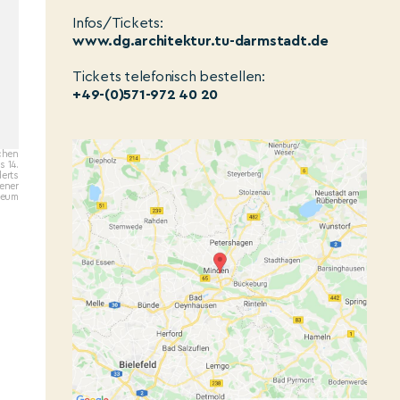
Infos/Tickets:
www.dg.architektur.tu-darmstadt.de
Tickets telefonisch bestellen:
+49-(0)571-972 40 20
chen
s 14.
erts
ener
eum