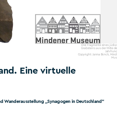
Drei Fragmente eines jüdis
Grabsteins aus der Mitte de
Jahrhund
Copyright: Janna Bünck, Mind
Mus
nd. Eine virtuelle
 und Wanderausstellung „Synagogen in Deutschland"