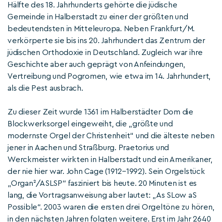
Hälfte des 18. Jahrhunderts gehörte die jüdische
Gemeinde in Halberstadt zu einer der größten und
bedeutendsten in Mitteleuropa. Neben Frankfurt/M.
verkörperte sie bis ins 20. Jahrhundert das Zentrum der
jüdischen Orthodoxie in Deutschland. Zugleich war ihre
Geschichte aber auch geprägt von Anfeindungen,
Vertreibung und Pogromen, wie etwa im 14. Jahrhundert,
als die Pest ausbrach.
Zu dieser Zeit wurde 1361 im Halberstädter Dom die
Blockwerksorgel eingeweiht, die „größte und
modernste Orgel der Christenheit“ und die älteste neben
jener in Aachen und Straßburg. Praetorius und
Werckmeister wirkten in Halberstadt und ein Amerikaner,
der nie hier war. John Cage (1912–1992). Sein Orgelstück
„Organ²/ASLSP“ fasziniert bis heute. 20 Minuten ist es
lang, die Vortragsanweisung aber lautet: „As SLow aS
Possible“. 2003 waren die ersten drei Orgeltöne zu hören,
in den nächsten Jahren folgten weitere. Erst im Jahr 2640