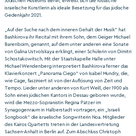
Jüdischen Museums Berlin, erweist sich die russische
israelische Künstlerin als ideale Besetzung für das jüdische
Gedenkjahr 2021.
„Auf der Suche nach dem inneren Gehalt der Musik“ hat
Bashkirova ihr Recital mit ihrem Sohn, dem Geiger Michael
Barenboim, genannt, auf dem unter anderen eine Sonate
von Galina Ustvolskaya erklingt, einer Schülerin von Dimitri
Schostakowitsch. Mit der Staatskapelle Halle unter
Michael Wendenberg interpretiert Bashkirova ferner das
Klavierkonzert „Panorama Ciego“ von Isabel Mundry, die,
wie Cage, fasziniert ist von der Auflösung von Zeit und
Tempo. Lieder unter anderen von Kurt Weill, der 1900 als
Sohn eines jüdischen Kantors in Dessau geboren wurde,
wird die Mezzo-Sopranistin Regina Pätzer im
Synagogenraum in Halberstadt vortragen, ein „Israeli
Songbook“ die israelische Songwriterin Noa. Mitglieder
des Kairos Quartetts treten in der Landesvertretung
Sachsen-Anhalt in Berlin auf. Zum Abschluss Christoph