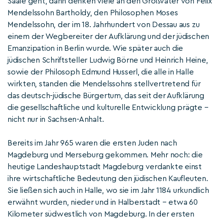
Saale geht, dann denken viele an den Großvater von Felix
Mendelssohn Bartholdy, den Philosophen Moses
Mendelssohn, der im 18. Jahrhundert von Dessau aus zu
einem der Wegbereiter der Aufklärung und der jüdischen
Emanzipation in Berlin wurde. Wie später auch die
jüdischen Schriftsteller Ludwig Börne und Heinrich Heine,
sowie der Philosoph Edmund Husserl, die alle in Halle
wirkten, standen die Mendelssohns stellvertretend für
das deutsch-jüdische Bürgertum, das seit der Aufklärung
die gesellschaftliche und kulturelle Entwicklung prägte –
nicht nur in Sachsen-Anhalt.
Bereits im Jahr 965 waren die ersten Juden nach
Magdeburg und Merseburg gekommen. Mehr noch: die
heutige Landeshauptstadt Magdeburg verdankte einst
ihre wirtschaftliche Bedeutung den jüdischen Kaufleuten.
Sie ließen sich auch in Halle, wo sie im Jahr 1184 urkundlich
erwähnt wurden, nieder und in Halberstadt – etwa 60
Kilometer südwestlich von Magdeburg. In der ersten