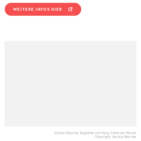
WEITERE INFOS HIER
Sharon Brauner, begleitet von Harry Ermer am Klavier
Copyright: Jessica Brauner