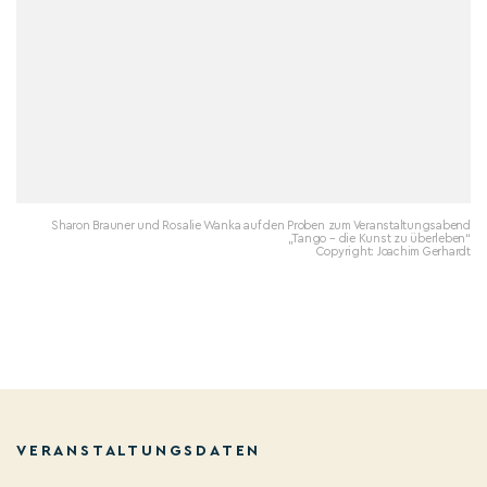
Sharon Brauner und Rosalie Wanka auf den Proben zum Veranstaltungsabend
„Tango – die Kunst zu überleben“
Copyright: Joachim Gerhardt
VERANSTALTUNGSDATEN