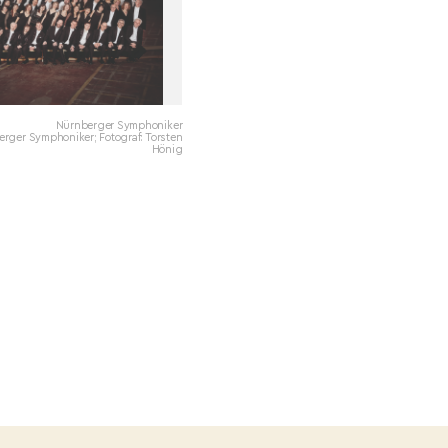
Nürnberger Symphoniker
erger Symphoniker; Fotograf: Torsten
Hönig