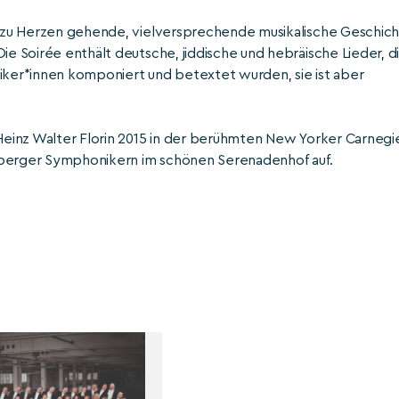
ine zu Herzen gehende, vielversprechende musikalische Geschic
ie Soirée enthält deutsche, jiddische und hebräische Lieder, d
riker*innen komponiert und betextet wurden, sie ist aber
einz Walter Florin 2015 in der berühmten New Yorker Carnegi
rnberger Symphonikern im schönen Serenadenhof auf.