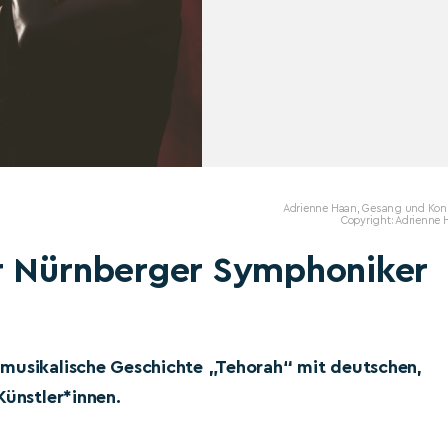
Adrienne Haan, Gesang und Kon
Copyright: Adrienne 
r Nürnberger Symphoniker
 musikalische Geschichte „Tehorah“ mit deutschen,
Künstler*innen.