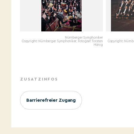
Nürnberger Symphoniker
Copyright: Nürnberger Symphoniker; Fotograf: Torsten
Copyright: Nürnb
Hönig
ZUSATZINFOS
Barrierefreier Zugang