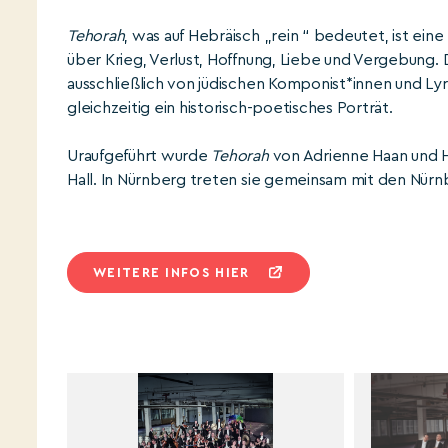
Tehorah
, was auf Hebräisch „rein “ bedeutet, ist e
über Krieg, Verlust, Hoffnung, Liebe und Vergebung. D
ausschließlich von jüdischen Komponist*innen und Ly
gleichzeitig ein historisch-poetisches Porträt.
Uraufgeführt wurde
Tehorah
von Adrienne Haan und H
Hall. In Nürnberg treten sie gemeinsam mit den Nü
WEITERE INFOS HIER