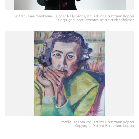
Porträt Selma Meerbaum-Eisinger, Nelly Sachs, mit Dietlind Horstmann-Köpper
Copyright: Jobst Deventer, Art outlet Visselhövede
Porträt Ilse Losa von Dietlind Horstmann-Köpper
Copyright: Dietlind Horstmann-Köpper