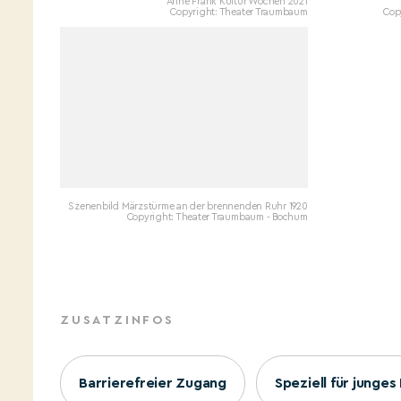
Anne Frank Kultur Wochen 2021
Copyright: Theater Traumbaum
Cop
Szenenbild Märzstürme an der brennenden Ruhr 1920
Copyright: Theater Traumbaum - Bochum
ZUSATZINFOS
Barrierefreier Zugang
Speziell für junge