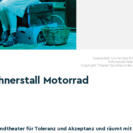
Szenenbild: Uns're Oma fu
Hühnerstall Moto
Copyright: Theater Traumbaum Bo
hnerstall Motorrad
endtheater für Toleranz und Akzeptanz und räumt mit