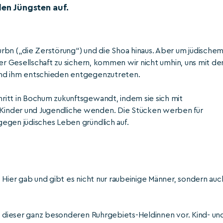
den Jüngsten auf.
rbn („die Zerstörung“) und die Shoa hinaus. Aber um jüdische
rer Gesellschaft zu sichern, kommen wir nicht umhin, uns mit d
und ihm entschieden entgegenzutreten.
ritt in Bochum zukunftsgewandt, indem sie sich mit
Kinder und Jugendliche wenden. Die Stücken werben für
egen jüdisches Leben gründlich auf.
 Hier gab und gibt es nicht nur raubeinige Männer, sondern auc
ne dieser ganz besonderen Ruhrgebiets-Heldinnen vor. Kind- un