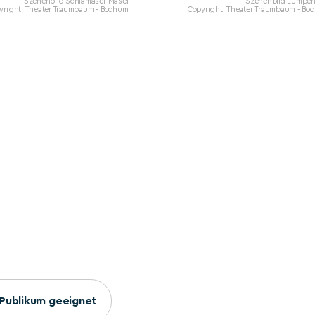
Szenenbild Schlamasel-Masel
Szenenbild Lumpen
yright: Theater Traumbaum - Bochum
Copyright: Theater Traumbaum - Bo
s Publikum geeignet