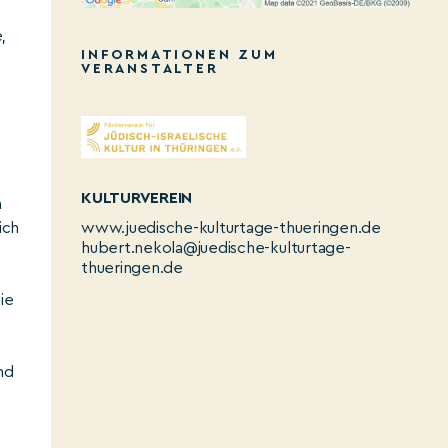
,
INFORMATIONEN ZUM
d
VERANSTALTER
KULTURVEREIN
n
www.juedische-kulturtage-thueringen.de
ich
hubert.nekola@juedische-kulturtage-
thueringen.de
ie
nd