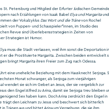
 St. Petersburg und Mitglied der Erfurter Jüdischen Gemeinde
ropern nach Erzählungen von Isaak Babel
Elya und Margarita
un
mmen der Vokalzyklus
Das Wort und die Träne
von Rochel
pielt von Puppen- und Schauspieler*innen, im Studio des
ischen Revue sind Überlebensstrategien in Zeiten von
ser Strategien ist Humor.
Elya muss die Stadt verlassen, weil ihm sonst die Deportation i
 er die Prostituierte Margarita. Zwischen beiden entwickelt s
en bringt Margarita ihren Freier zum Zug nach Odessa.
führt eine uneheliche Beziehung mit dem Hausknecht Serjoga. S
sechsten Monat schwanger, als Serjoga zum vierjährigen
sal wendet sie sich im Gebet an Jesus, der sie vergeblich zur
sus den Engel Alfred zu Arina, damit sie Serjoga treu bleiben u
s genügend Sex haben kann. Doch Arina zerdrückt den Engel in
 trägt den Leichnam zu Jesus und beschwert sich bitterlich
t in Tränen aus und bittet Arina um Vergebung, die sie ihm