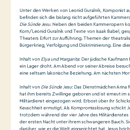
Unter den Werken von Leonid Guralnik, Komponist aus
befinden sich die bislang nicht aufgeführten Kamme
Die Sünde Jesu
. Neben den beiden Kammeropern ko
Korn/Leonid Guralnik und Texte von Isaak Babel, ges
Theaters Erfurt zur Aufführung. Themen der theatral
Bürgerkrieg, Verfolgung und Diskriminierung. Eine die
Inhalt von
Elya und Margarita
: Der jüdische Kaufmann 
ein Lager droht. Am Abend vor seiner Abreise besucht
eine seltsam lakonische Beziehung. Am nächsten Morg
Inhalt von
Die Sünde Jesu
: Das Dienstmädchen Arina 
hat ihm bereits Zwillinge geboren und ist erneut im 
Militärdienst eingezogen wird. Erbost über ihr Schick
Keuschheit ermutigt. Als Kompromisslösung schickt Je
trotzdem während der vier Jahre des Militärdienste
der ersten Nacht unter ihrem schwangeren Bauch. Sie
darüber, wie er die Welt eingerichtet hat. Jesus brich