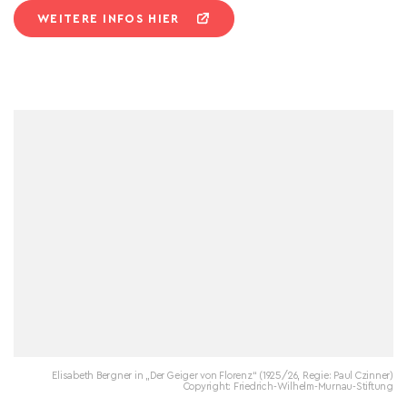
WEITERE INFOS HIER
Elisabeth Bergner in „Der Geiger von Florenz“ (1925/26, Regie: Paul Czinner)
Copyright: Friedrich-Wilhelm-Murnau-Stiftung