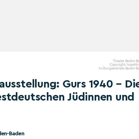
Theater Baden-B
Copyright: Israelit
Kultusgemeinde Baden-B
usstellung: Gurs 1940 – Di
stdeutschen Jüdinnen und
aden-Baden