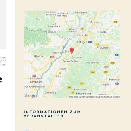
aden
ische
aden
e
INFORMATIONEN ZUM
VERANSTALTER