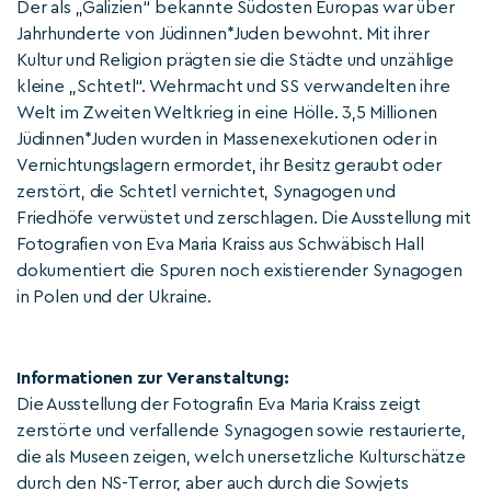
Der als „Galizien“ bekannte Südosten Europas war über
Jahrhunderte von Jüdinnen*Juden bewohnt. Mit ihrer
Kultur und Religion prägten sie die Städte und unzählige
kleine „Schtetl“. Wehrmacht und SS verwandelten ihre
Welt im Zweiten Weltkrieg in eine Hölle. 3,5 Millionen
Jüdinnen*Juden wurden in Massenexekutionen oder in
Vernichtungslagern ermordet, ihr Besitz geraubt oder
zerstört, die Schtetl vernichtet, Synagogen und
Friedhöfe verwüstet und zerschlagen. Die Ausstellung mit
Fotografien von Eva Maria Kraiss aus Schwäbisch Hall
dokumentiert die Spuren noch existierender Synagogen
in Polen und der Ukraine.
Informationen zur Veranstaltung:
Die Ausstellung der Fotografin Eva Maria Kraiss zeigt
zerstörte und verfallende Synagogen sowie restaurierte,
die als Museen zeigen, welch unersetzliche Kulturschätze
durch den NS-Terror, aber auch durch die Sowjets