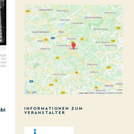
goge
i von
 und
rein
INFORMATIONEN ZUM
abi
VERANSTALTER