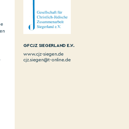
ve
ßen
GFCJZ SIEGERLAND E.V.
www.cjz-siegen.de
.
cjz.siegen@t-online.de