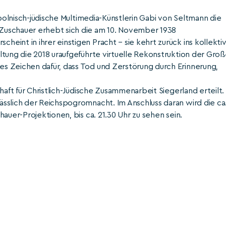
 polnisch-jüdische Multimedia-Künstlerin Gabi von Seltmann die
Zuschauer erhebt sich die am 10. November 1938
int in ihrer einstigen Pracht – sie kehrt zurück ins kollekti
ltung die 2018 uraufgeführte virtuelle Rekonstruktion der Gro
s Zeichen dafür, dass Tod und Zerstörung durch Erinnerung,
haft für Christlich-Jüdische Zusammenarbeit Siegerland erteilt.
sslich der Reichspogromnacht. Im Anschluss daran wird die ca
auer-Projektionen, bis ca. 21.30 Uhr zu sehen sein.