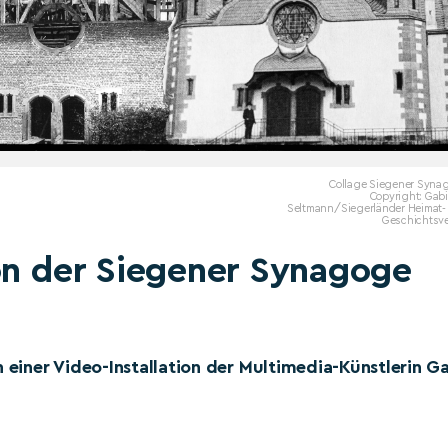
Collage Siegener Syna
Copyright: Gab
Seltmann/Siegerländer Heimat-
Geschichtsve
on der Siegener Synagoge
n einer Video-Installation der Multimedia-Künstlerin G