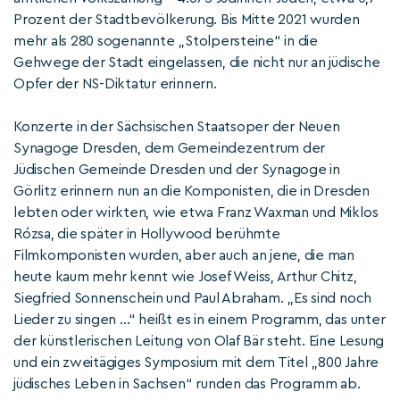
Prozent der Stadtbevölkerung. Bis Mitte 2021 wurden
mehr als 280 sogenannte „Stolpersteine“ in die
Gehwege der Stadt eingelassen, die nicht nur an jüdische
Opfer der NS-Diktatur erinnern.
Konzerte in der Sächsischen Staatsoper der Neuen
Synagoge Dresden, dem Gemeindezentrum der
Jüdischen Gemeinde Dresden und der Synagoge in
Görlitz erinnern nun an die Komponisten, die in Dresden
lebten oder wirkten, wie etwa Franz Waxman und Miklos
Rózsa, die später in Hollywood berühmte
Filmkomponisten wurden, aber auch an jene, die man
heute kaum mehr kennt wie Josef Weiss, Arthur Chitz,
Siegfried Sonnenschein und Paul Abraham. „Es sind noch
Lieder zu singen …“ heißt es in einem Programm, das unter
der künstlerischen Leitung von Olaf Bär steht. Eine Lesung
und ein zweitägiges Symposium mit dem Titel „800 Jahre
jüdisches Leben in Sachsen“ runden das Programm ab.