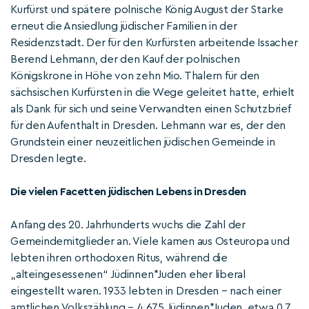
Kurfürst und spätere polnische König August der Starke
erneut die Ansiedlung jüdischer Familien in der
Residenzstadt. Der für den Kurfürsten arbeitende Issacher
Berend Lehmann, der den Kauf der polnischen
Königskrone in Höhe von zehn Mio. Thalern für den
sächsischen Kurfürsten in die Wege geleitet hatte, erhielt
als Dank für sich und seine Verwandten einen Schutzbrief
für den Aufenthalt in Dresden. Lehmann war es, der den
Grundstein einer neuzeitlichen jüdischen Gemeinde in
Dresden legte.
Die vielen Facetten jüdischen Lebens in Dresden
Anfang des 20. Jahrhunderts wuchs die Zahl der
Gemeindemitglieder an. Viele kamen aus Osteuropa und
lebten ihren orthodoxen Ritus, während die
„alteingesessenen“ Jüdinnen*Juden eher liberal
eingestellt waren. 1933 lebten in Dresden – nach einer
amtlichen Volkszählung – 4.675 Jüdinnen*Juden, etwa 0,7