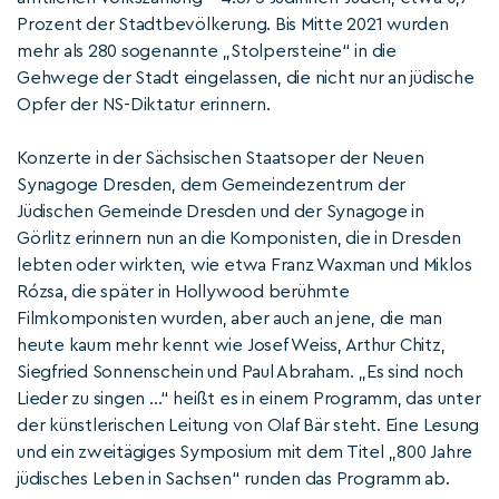
Prozent der Stadtbevölkerung. Bis Mitte 2021 wurden
mehr als 280 sogenannte „Stolpersteine“ in die
Gehwege der Stadt eingelassen, die nicht nur an jüdische
Opfer der NS-Diktatur erinnern.
Konzerte in der Sächsischen Staatsoper der Neuen
Synagoge Dresden, dem Gemeindezentrum der
Jüdischen Gemeinde Dresden und der Synagoge in
Görlitz erinnern nun an die Komponisten, die in Dresden
lebten oder wirkten, wie etwa Franz Waxman und Miklos
Rózsa, die später in Hollywood berühmte
Filmkomponisten wurden, aber auch an jene, die man
heute kaum mehr kennt wie Josef Weiss, Arthur Chitz,
Siegfried Sonnenschein und Paul Abraham. „Es sind noch
Lieder zu singen …“ heißt es in einem Programm, das unter
der künstlerischen Leitung von Olaf Bär steht. Eine Lesung
und ein zweitägiges Symposium mit dem Titel „800 Jahre
jüdisches Leben in Sachsen“ runden das Programm ab.