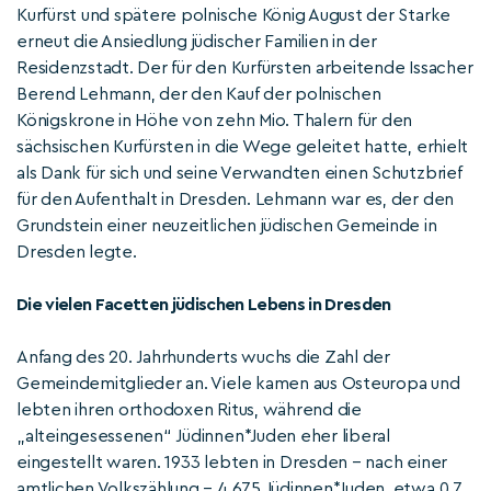
Kurfürst und spätere polnische König August der Starke
erneut die Ansiedlung jüdischer Familien in der
Residenzstadt. Der für den Kurfürsten arbeitende Issacher
Berend Lehmann, der den Kauf der polnischen
Königskrone in Höhe von zehn Mio. Thalern für den
sächsischen Kurfürsten in die Wege geleitet hatte, erhielt
als Dank für sich und seine Verwandten einen Schutzbrief
für den Aufenthalt in Dresden. Lehmann war es, der den
Grundstein einer neuzeitlichen jüdischen Gemeinde in
Dresden legte.
Die vielen Facetten jüdischen Lebens in Dresden
Anfang des 20. Jahrhunderts wuchs die Zahl der
Gemeindemitglieder an. Viele kamen aus Osteuropa und
lebten ihren orthodoxen Ritus, während die
„alteingesessenen“ Jüdinnen*Juden eher liberal
eingestellt waren. 1933 lebten in Dresden – nach einer
amtlichen Volkszählung – 4.675 Jüdinnen*Juden, etwa 0,7