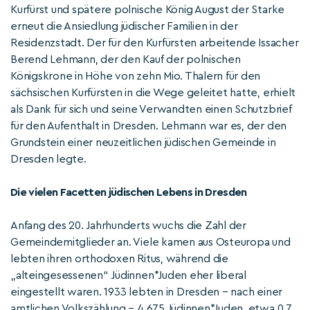
Kurfürst und spätere polnische König August der Starke
erneut die Ansiedlung jüdischer Familien in der
Residenzstadt. Der für den Kurfürsten arbeitende Issacher
Berend Lehmann, der den Kauf der polnischen
Königskrone in Höhe von zehn Mio. Thalern für den
sächsischen Kurfürsten in die Wege geleitet hatte, erhielt
als Dank für sich und seine Verwandten einen Schutzbrief
für den Aufenthalt in Dresden. Lehmann war es, der den
Grundstein einer neuzeitlichen jüdischen Gemeinde in
Dresden legte.
Die vielen Facetten jüdischen Lebens in Dresden
Anfang des 20. Jahrhunderts wuchs die Zahl der
Gemeindemitglieder an. Viele kamen aus Osteuropa und
lebten ihren orthodoxen Ritus, während die
„alteingesessenen“ Jüdinnen*Juden eher liberal
eingestellt waren. 1933 lebten in Dresden – nach einer
amtlichen Volkszählung – 4.675 Jüdinnen*Juden, etwa 0,7