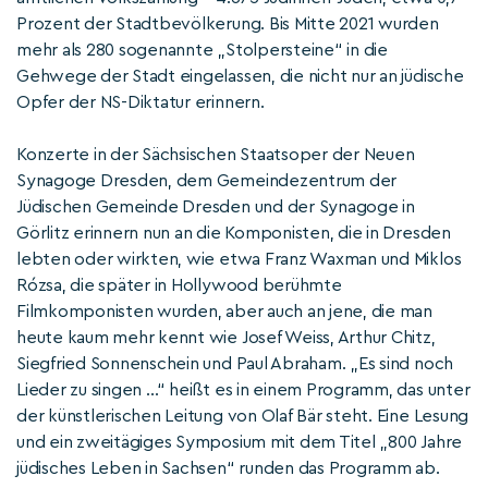
Prozent der Stadtbevölkerung. Bis Mitte 2021 wurden
mehr als 280 sogenannte „Stolpersteine“ in die
Gehwege der Stadt eingelassen, die nicht nur an jüdische
Opfer der NS-Diktatur erinnern.
Konzerte in der Sächsischen Staatsoper der Neuen
Synagoge Dresden, dem Gemeindezentrum der
Jüdischen Gemeinde Dresden und der Synagoge in
Görlitz erinnern nun an die Komponisten, die in Dresden
lebten oder wirkten, wie etwa Franz Waxman und Miklos
Rózsa, die später in Hollywood berühmte
Filmkomponisten wurden, aber auch an jene, die man
heute kaum mehr kennt wie Josef Weiss, Arthur Chitz,
Siegfried Sonnenschein und Paul Abraham. „Es sind noch
Lieder zu singen …“ heißt es in einem Programm, das unter
der künstlerischen Leitung von Olaf Bär steht. Eine Lesung
und ein zweitägiges Symposium mit dem Titel „800 Jahre
jüdisches Leben in Sachsen“ runden das Programm ab.