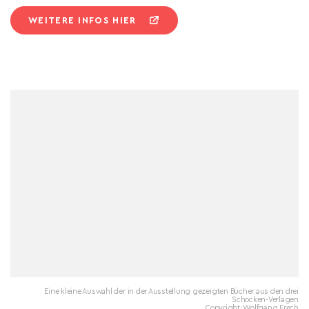
WEITERE INFOS HIER
Eine kleine Auswahl der in der Ausstellung gezeigten Bücher aus den drei
Schocken-Verlagen
Copyright: Wolfgang Frech