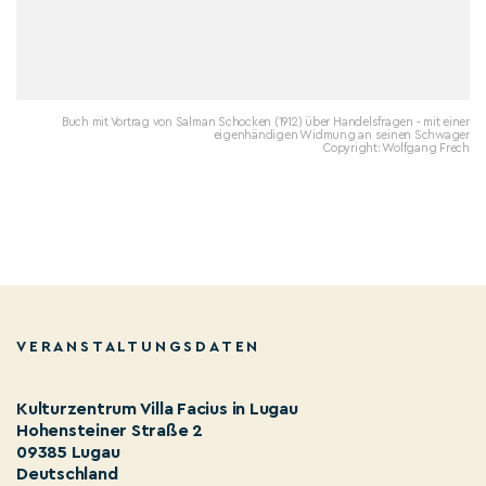
Buch mit Vortrag von Salman Schocken (1912) über Handelsfragen - mit einer
eigenhändigen Widmung an seinen Schwager
Copyright: Wolfgang Frech
VERANSTALTUNGSDATEN
Kulturzentrum Villa Facius in Lugau
Hohensteiner Straße 2
09385 Lugau
Deutschland