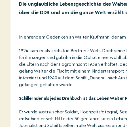
Die unglaubliche Lebensgeschichte des Walt
über die DDR und um die ganze Welt erzählt 
In ehrendem Gedenken an Walter Kaufmann, der am 15.4
1924 kam er als Jizchak in Berlin zur Welt. Doch seine
für ihn sorgen und gab ihn in die Obhut eines wohlh
die Eltern nach der Pogromnacht 1938 verhaftet, de
gelang Walter die Flucht mit einem Kindertransport n
interniert und 1940 auf dem Schiff „Dunera“ nach Aust
gefangen gehalten wurde.
Schillernder als jedes Drehbuch ist das Leben Walter
Er wurde australischer Soldat, Hochzeitsfotograf, Se
entschied er sich Mitte der 50iger Jahre für ein Leben 
Journalist und Schriftsteller in alle Welt ausreisen 