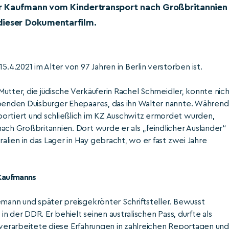
er Kaufmann vom Kindertransport nach Großbritannien
dieser Dokumentarfilm.
.2021 im Alter von 97 Jahren in Berlin verstorben ist.
 Mutter, die jüdische Verkäuferin Rachel Schmeidler, konnte nic
abenden Duisburger Ehepaares, das ihn Walter nannte. Während
portiert und schließlich im KZ Auschwitz ermordet wurden,
ach Großbritannien. Dort wurde er als „feindlicher Ausländer“
ralien in das Lager in Hay gebracht, wo er fast zwei Jahre
 Kaufmanns
emann und später preisgekrönter Schriftsteller. Bewusst
in der DDR. Er behielt seinen australischen Pass, durfte als
und verarbeitete diese Erfahrungen in zahlreichen Reportagen und