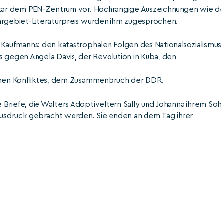
retär dem PEN-Zentrum vor. Hochrangige Auszeichnungen wie d
uhrgebiet-Literaturpreis wurden ihm zugesprochen.
 Kaufmanns: den katastrophalen Folgen des Nationalsozialismus
gegen Angela Davis, der Revolution in Kuba, den
schen Konfliktes, dem Zusammenbruch der DDR.
Briefe, die Walters Adoptiveltern Sally und Johanna ihrem So
 Ausdruck gebracht werden. Sie enden an dem Tag ihrer