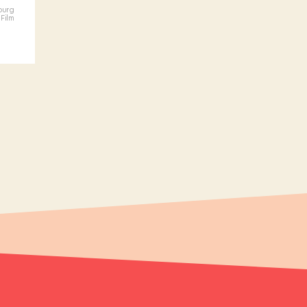
sburg
 Film