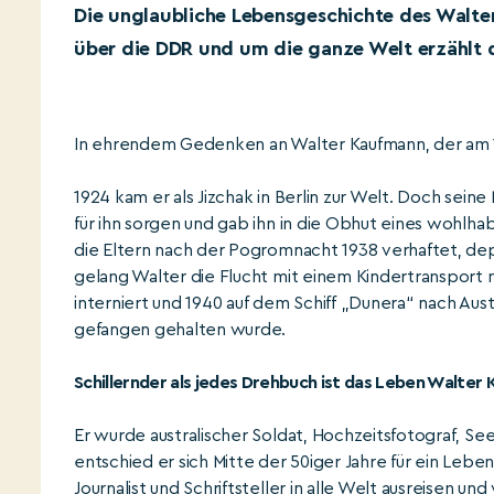
Die unglaubliche Lebensgeschichte des Walt
über die DDR und um die ganze Welt erzählt 
In ehrendem Gedenken an Walter Kaufmann, der am 15.4
1924 kam er als Jizchak in Berlin zur Welt. Doch seine
für ihn sorgen und gab ihn in die Obhut eines wohlh
die Eltern nach der Pogromnacht 1938 verhaftet, de
gelang Walter die Flucht mit einem Kindertransport n
interniert und 1940 auf dem Schiff „Dunera“ nach Aust
gefangen gehalten wurde.
Schillernder als jedes Drehbuch ist das Leben Walter
Er wurde australischer Soldat, Hochzeitsfotograf, Se
entschied er sich Mitte der 50iger Jahre für ein Leben 
Journalist und Schriftsteller in alle Welt ausreisen 