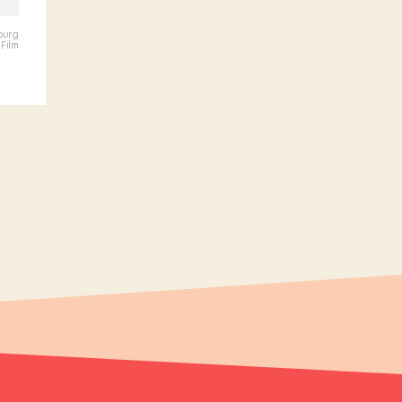
sburg
 Film