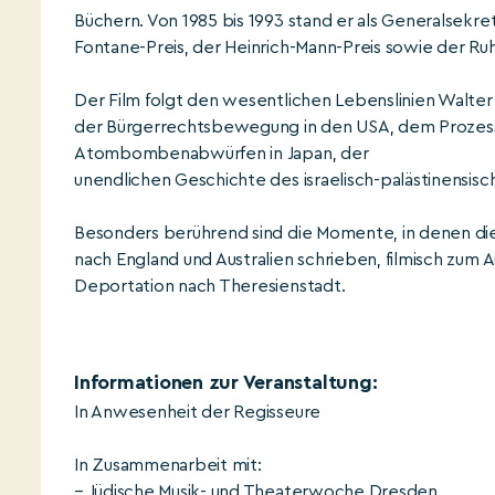
Büchern. Von 1985 bis 1993 stand er als Generalsek
Fontane-Preis, der Heinrich-Mann-Preis sowie der R
Der Film folgt den wesentlichen Lebenslinien Walter
der Bürgerrechtsbewegung in den USA, dem Prozess 
Atombombenabwürfen in Japan, der
unendlichen Geschichte des israelisch-palästinensi
Besonders berührend sind die Momente, in denen die 
nach England und Australien schrieben, filmisch zum
Deportation nach Theresienstadt.
Informationen zur Veranstaltung:
In Anwesenheit der Regisseure
In Zusammenarbeit mit:
– Jüdische Musik- und Theaterwoche Dresden