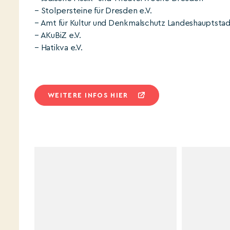
– Stolpersteine für Dresden e.V.
– Amt für Kultur und Denkmalschutz Landeshauptsta
– AKuBiZ e.V.
– Hatikva e.V.
WEITERE INFOS HIER