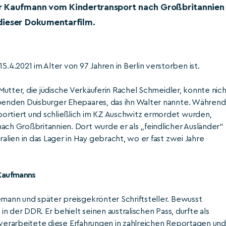
er Kaufmann vom Kindertransport nach Großbritannien
dieser Dokumentarfilm.
.2021 im Alter von 97 Jahren in Berlin verstorben ist.
 Mutter, die jüdische Verkäuferin Rachel Schmeidler, konnte nic
abenden Duisburger Ehepaares, das ihn Walter nannte. Während
portiert und schließlich im KZ Auschwitz ermordet wurden,
ach Großbritannien. Dort wurde er als „feindlicher Ausländer“
ralien in das Lager in Hay gebracht, wo er fast zwei Jahre
 Kaufmanns
emann und später preisgekrönter Schriftsteller. Bewusst
in der DDR. Er behielt seinen australischen Pass, durfte als
und verarbeitete diese Erfahrungen in zahlreichen Reportagen und