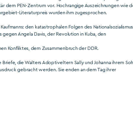
retär dem PEN-Zentrum vor. Hochrangige Auszeichnungen wie d
uhrgebiet-Literaturpreis wurden ihm zugesprochen.
 Kaufmanns: den katastrophalen Folgen des Nationalsozialismus
gegen Angela Davis, der Revolution in Kuba, den
schen Konfliktes, dem Zusammenbruch der DDR.
Briefe, die Walters Adoptiveltern Sally und Johanna ihrem So
 Ausdruck gebracht werden. Sie enden an dem Tag ihrer