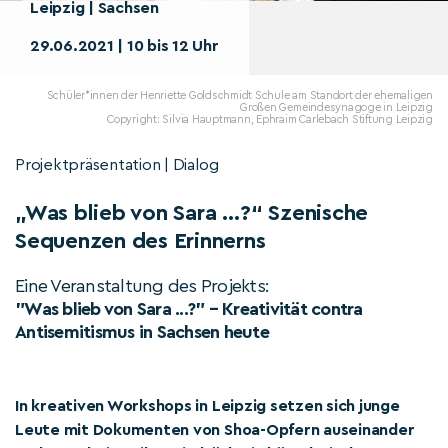
Leipzig | Sachsen
29.06.2021 | 10 bis 12 Uhr
Schüler*innen der Henriette Goldschmidt Schule am Standort der ehemaligen
Großen Gemeindesynagoge in Leipzig
Copyright: Silvia Hauptmann, Ephraim Carlebach Stiftung Leipzig
Projektpräsentation | Dialog
„Was blieb von Sara …?“ Szenische
Sequenzen des Erinnerns
Eine Veranstaltung des Projekts:
"Was blieb von Sara ...?" – Kreativität contra
Antisemitismus in Sachsen heute
In kreativen Workshops in Leipzig setzen sich junge
Leute mit Dokumenten von Shoa-Opfern auseinander