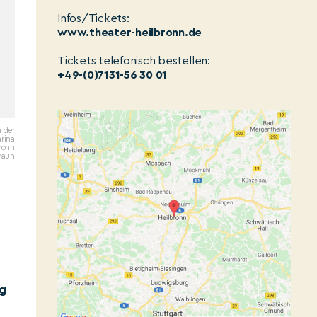
Infos/Tickets:
www.theater-heilbronn.de
Tickets telefonisch bestellen:
+49-(0)7131-56 30 01
n der
rina
ronn
raun
ng