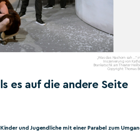
„Was das Nashorn sah ...“ i
Inszenierung von Katha
Brankatschk am Theater Heilb
Copyright: Thomas B
s es auf die andere Seite
r Kinder und Jugendliche mit einer Parabel zum Umga