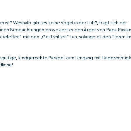
st? Weshalb gibt es keine Vögel in der Luft?, fragt sich der
seinen Beobachtungen provoziert er den Ärger von Papa Pavian
stiefelten“ mit den „Gestreiften“ tun, solange es den Tieren i
ingültige, kindgerechte Parabel zum Umgang mit Ungerechtigk
dliche!