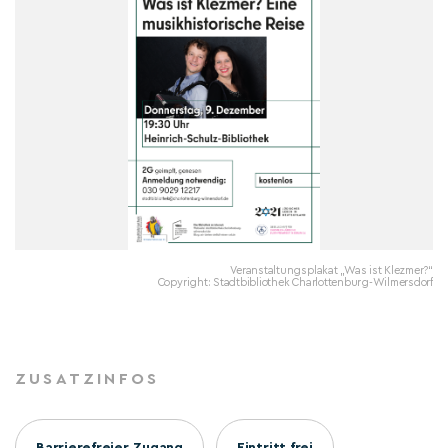
Veranstaltungsplakat „Was ist Klezmer?“
Copyright: Stadtbibliothek Charlottenburg-Wilmersdorf
ZUSATZINFOS
Barrierefreier Zugang
Eintritt frei