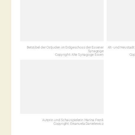
Betstibel der Ostjuden im Erdgeschoss der Essener
Alt- und Neustadt
Synagoge
Copyright: Alte Synagoge Essen
Cop
Autorin und Schauspielerin Marina Frenk
Copyright: Emanuela Danielewicz