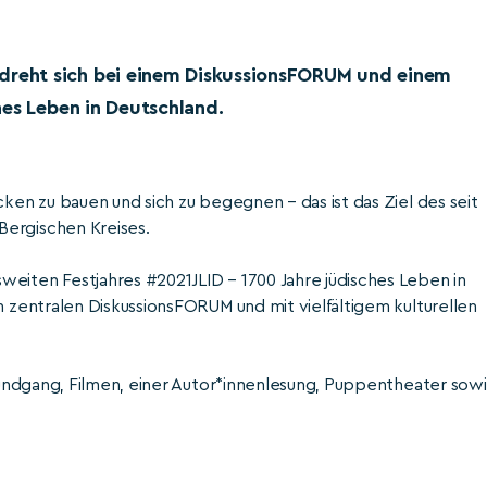
reht sich bei einem DiskussionsFORUM und einem
hes Leben in Deutschland.
n zu bauen und sich zu begegnen – das ist das Ziel des seit
rgischen Kreises.
ten Festjahres #2021JLID – 1700 Jahre jüdisches Leben in
zentralen DiskussionsFORUM und mit vielfältigem kulturellen
undgang, Filmen, einer Autor*innenlesung, Puppentheater sow