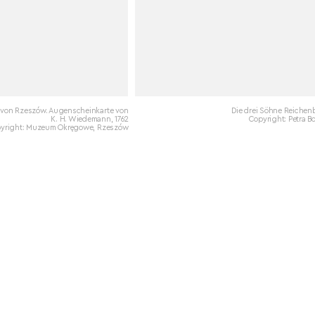
 von Rzeszów. Augenscheinkarte von
Die drei Söhne Reichen
K. H. Wiedemann, 1762
Copyright: Petra B
yright: Muzeum Okręgowe, Rzeszów