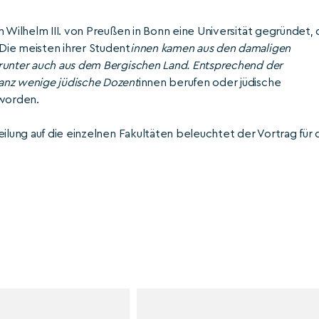
 Wilhelm III. von Preußen in Bonn eine Universität gegründet, 
Die meisten ihrer Student
innen kamen aus den damaligen
arunter auch aus dem Bergischen Land. Entsprechend der
anz wenige jüdische Dozent
innen berufen oder jüdische
 worden.
ilung auf die einzelnen Fakultäten beleuchtet der Vortrag für 