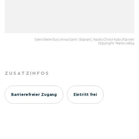
Gernsheim-Duo: Anna Gann (Sopran), Naoko Christ-Kato (Klavier)
Copyright: Marie Liebig
ZUSATZINFOS
Barrierefreier Zugang
Eintritt frei