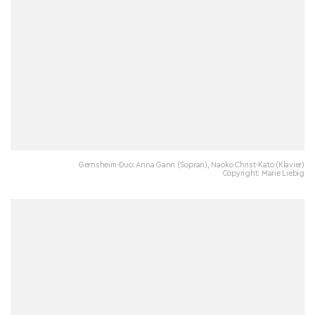
Gernsheim-Duo: Anna Gann (Sopran), Naoko Christ-Kato (Klavier)
Copyright: Marie Liebig