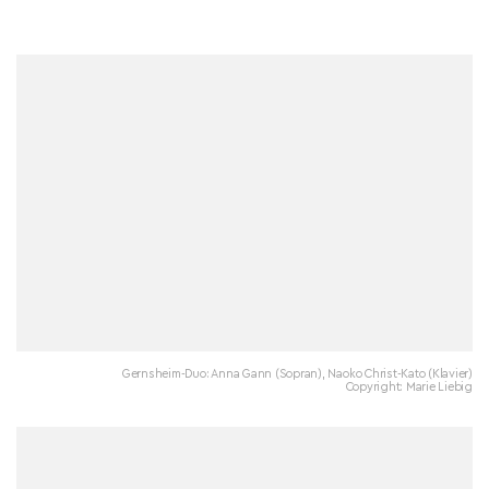
Gernsheim-Duo: Anna Gann (Sopran), Naoko Christ-Kato (Klavier)
Copyright: Marie Liebig