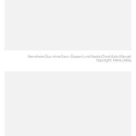
Gernsheim-Duo: Anna Gann (Sopran) und Naoko Christ-Kato (Klavier)
Copyright: Marie Liebig