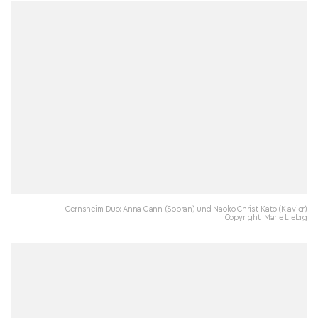
Gernsheim-Duo: Anna Gann (Sopran) und Naoko Christ-Kato (Klavier)
Copyright: Marie Liebig