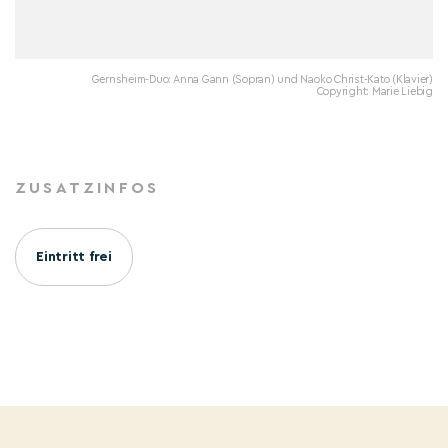
Gernsheim-Duo: Anna Gann (Sopran) und Naoko Christ-Kato (Klavier)
Copyright: Marie Liebig
ZUSATZINFOS
Eintritt frei