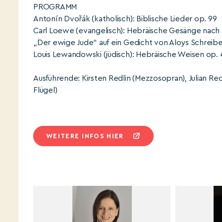
PROGRAMM
Antonín Dvořák (katholisch): Biblische Lieder op. 99
Carl Loewe (evangelisch): Hebräische Gesänge nach L
„Der ewige Jude“ auf ein Gedicht von Aloys Schreib
Louis Lewandowski (jüdisch): Hebräische Weisen op. 
Ausführende: Kirsten Redlin (Mezzosopran), Julian R
Flügel)
WEITERE INFOS HIER