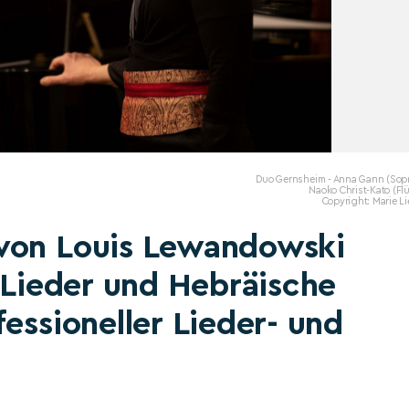
Duo Gernsheim - Anna Gann (Sopr
Naoko Christ-Kato (Fl
Copyright: Marie L
von Louis Lewandowski
e Lieder und Hebräische
essioneller Lieder- und