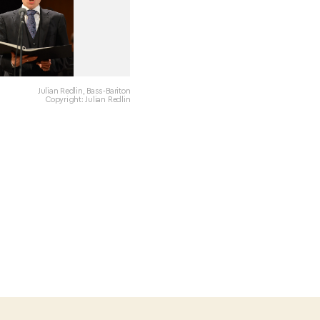
Julian Redlin, Bass-Bariton
Copyright: Julian Redlin