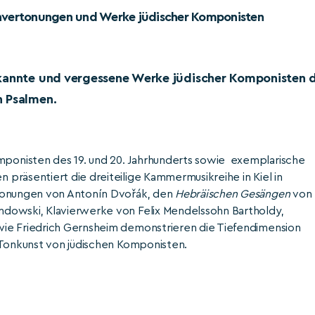
menvertonungen und Werke jüdischer Komponisten
ekannte und vergessene Werke jüdischer Komponisten 
n Psalmen.
onisten des 19. und 20. Jahrhunderts sowie exemplarische
präsentiert die dreiteilige Kammermusikreihe in Kiel in
rtonungen von Antonín Dvořák, den
Hebräischen Gesängen
von
dowski, Klavierwerke von Felix Mendelssohn Bartholdy,
wie Friedrich Gernsheim demonstrieren die Tiefendimension
 Tonkunst von jüdischen Komponisten.