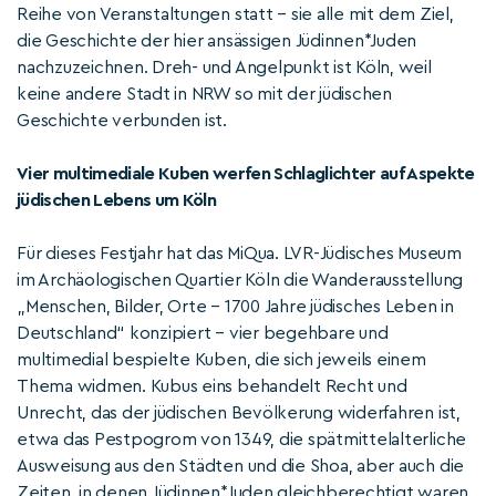
Reihe von Veranstaltungen statt – sie alle mit dem Ziel,
die Geschichte der hier ansässigen Jüdinnen*Juden
nachzuzeichnen. Dreh- und Angelpunkt ist Köln, weil
keine andere Stadt in NRW so mit der jüdischen
Geschichte verbunden ist.
Vier multimediale Kuben werfen Schlaglichter auf Aspekte
jüdischen Lebens um Köln
Für dieses Festjahr hat das MiQua. LVR-Jüdisches Museum
im Archäologischen Quartier Köln die Wanderausstellung
„Menschen, Bilder, Orte – 1700 Jahre jüdisches Leben in
Deutschland“ konzipiert – vier begehbare und
multimedial bespielte Kuben, die sich jeweils einem
Thema widmen. Kubus eins behandelt Recht und
Unrecht, das der jüdischen Bevölkerung widerfahren ist,
etwa das Pestpogrom von 1349, die spätmittelalterliche
Ausweisung aus den Städten und die Shoa, aber auch die
Zeiten, in denen Jüdinnen*Juden gleichberechtigt waren