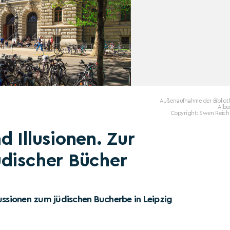
Außenaufnahme der Bibliot
Albe
Copyright: Swen Reich
 Illusionen. Zur
üdischer Bücher
ussionen zum jüdischen Bucherbe in Leipzig