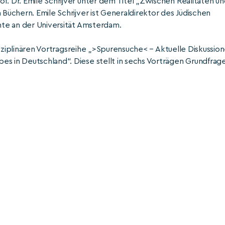
f. Dr. Emile Schrijver unter dem Titel „Zwischen Realitäten u
 Büchern. Emile Schrijver ist Generaldirektor des Jüdischen
chte an der Universität Amsterdam.
rdisziplinären Vortragsreihe „>Spurensuche< – Aktuelle Diskussio
es in Deutschland“. Diese stellt in sechs Vorträgen Grundfrag