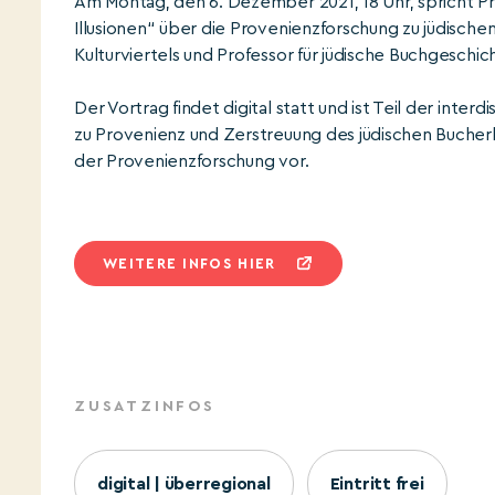
Am Montag, den 6. Dezember 2021, 18 Uhr, spricht Pro
Illusionen“ über die Provenienzforschung zu jüdischen
Kulturviertels und Professor für jüdische Buchgeschi
Der Vortrag findet digital statt und ist Teil der inte
zu Provenienz und Zerstreuung des jüdischen Bucherb
der Provenienzforschung vor.
WEITERE INFOS HIER
ZUSATZINFOS
digital | überregional
Eintritt frei