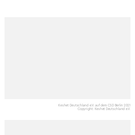
Keshet Deutschland e.V. auf dem CSD Berlin 2021
Copyright: Keshet Deutschland e.V.