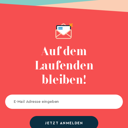
Auf dem
Laufenden
bleiben!
JETZT ANMELDEN