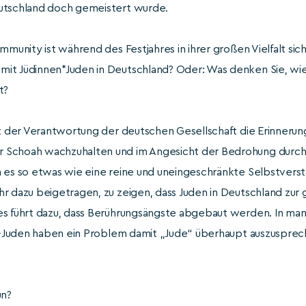
eutschland doch gemeistert wurde.
mmunity ist während des Festjahres in ihrer großen Vielfalt s
t Jüdinnen*Juden in Deutschland? Oder: Was denken Sie, wie s
t?
 der Verantwortung der deutschen Gesellschaft die Erinneru
 Schoah wachzuhalten und im Angesicht der Bedrohung durch
 es so etwas wie eine reine und uneingeschränkte Selbstverst
r dazu beigetragen, zu zeigen, dass Juden in Deutschland zur
es führt dazu, dass Berührungsängste abgebaut werden. In ma
ht-Juden haben ein Problem damit „Jude“ überhaupt auszusprec
un?