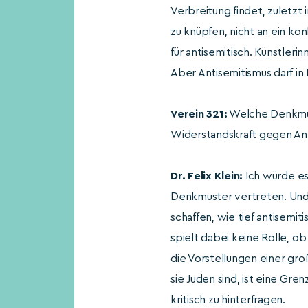
Verbreitung findet, zuletz
zu knüpfen, nicht an ein kon
für antisemitisch. Künstlerin
Aber Antisemitismus darf in
Verein 321:
Welche Denkmust
Widerstandskraft gegen An
Dr. Felix Klein:
Ich würde es
Denkmuster vertreten. Und g
schaffen, wie tief antisemi
spielt dabei keine Rolle, o
die Vorstellungen einer gr
sie Juden sind, ist eine Gre
kritisch zu hinterfragen.