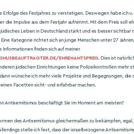
ie Erfolge des Festjahres zu verstetigen. Deswegen habe ich u.
der die Impulse aus dem Festjahr aufnimmt. Mit dem Preis soll
üdisches Leben in Deutschland stärkt und es besser sichtbar m
ine Kategorie richtet sich an junge Menschen unter 27 Jahren,
 Informationen finden sich auf meiner
SMUSBEAUFTRAGTER.DE/EHRENAMTSPREIS
. Dies ist natürli
eren jüdischen Einrichtungen keine Polizeikontrollen mehr s
dann wünsche ich mehr viele Projekte und Begegnungen, die das
 seinen Facetten sicht- und erfahrbar machen.
 Antisemitismus beschäftigt Sie im Moment am meisten?
e Formen des Antisemitismus gleichermaßen zu bekämpfen, egal,
llerdings stelle ich fest, dass der israelbezogene Antisemitism