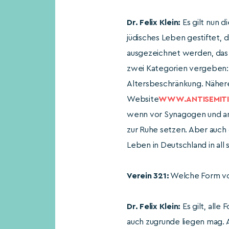
Dr. Felix Klein:
Es gilt nun d
jüdisches Leben gestiftet, 
ausgezeichnet werden, das j
zwei Kategorien vergeben: E
Altersbeschränkung. Nähere
Website
WWW.ANTISEMITI
wenn vor Synagogen und and
zur Ruhe setzen. Aber auch 
Leben in Deutschland in all
Verein 321:
Welche Form von
Dr. Felix Klein:
Es gilt, all
auch zugrunde liegen mag. A