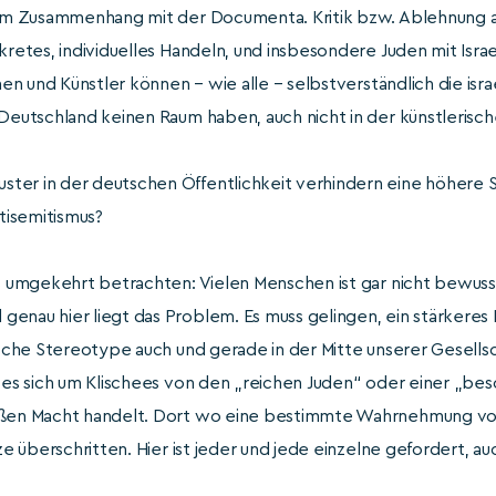
t im Zusammenhang mit der Documenta. Kritik bzw. Ablehnung a
kretes, individuelles Handeln, und insbesondere Juden mit Israel
nen und Künstler können – wie alle – selbstverständlich die israel
 Deutschland keinen Raum haben, auch nicht in der künstlerisc
er in der deutschen Öffentlichkeit verhindern eine höhere Se
tisemitismus?
 umgekehrt betrachten: Vielen Menschen ist gar nicht bewusst,
enau hier liegt das Problem. Es muss gelingen, ein stärkeres 
tische Stereotype auch und gerade in der Mitte unserer Gesellsc
b es sich um Klischees von den „reichen Juden“ oder einer „be
oßen Macht handelt. Dort wo eine bestimmte Wahrnehmung von
nze überschritten. Hier ist jeder und jede einzelne gefordert, a