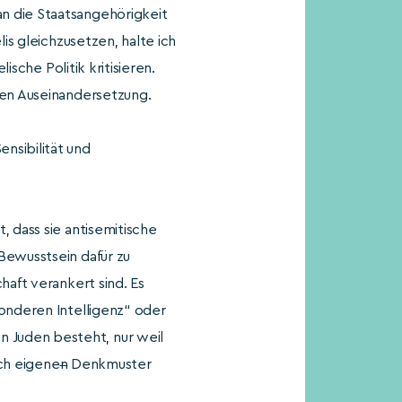
n die Staatsangehörigkeit
is gleichzusetzen, halte ich
ische Politik kritisieren.
hen Auseinandersetzung.
nsibilität und
 dass sie antisemitische
Bewusstsein dafür zu
haft verankert sind. Es
sonderen Intelligenz“ oder
 Juden besteht, nur weil
uch eigene
n
Denkmuster