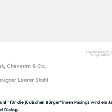
Logo der Pasinger F
Pasinger Fabrik 
t, Chaverim & Co.
eugter Leerer Stuhl
hl" für die jüdischen Bürger*innen Pasings wird ein J
d Dialog.