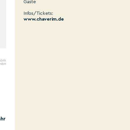
Gäste
Infos/Tickets:
www.chaverim.de
abrik
GmbH
ahr