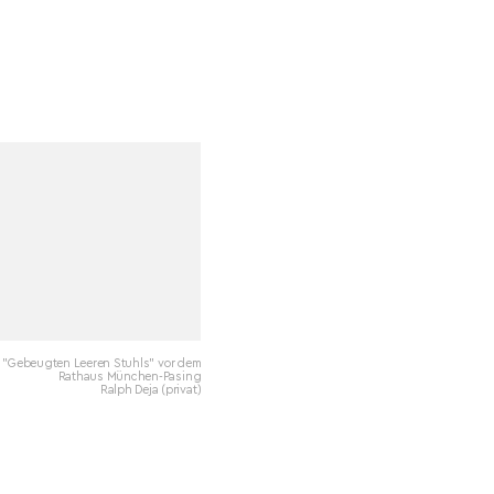
 "Gebeugten Leeren Stuhls" vor dem
Rathaus München-Pasing
Ralph Deja (privat)