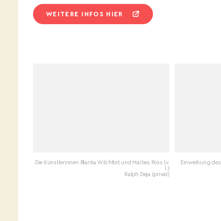
WEITERE INFOS HIER
Die Künstlerinnen Blanka Wilchfort und Marlies Poss (v.
Einweihung des
l.)
Ralph Deja (privat)