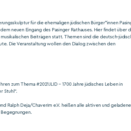
rungsskulptur für die ehemaligen jüdischen Bürger*innen Pasin
r dem neuen Eingang des Pasinger Rathauses. Hier findet über d
 musikalischen Beiträgen statt. Themen sind die deutsch-jüdis
ute. Die Veranstaltung wollen den Dialog zwischen den
führen zum Thema #2021JLID – 1700 Jahre jüdisches Leben in
 Stuhl“.
d Ralph Deja/Chaverim e.V. heißen alle aktiven und geladen
r Begegnungen.