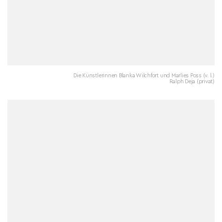
Die Künstlerinnen Blanka Wilchfort und Marlies Poss (v. l.)
Ralph Deja (privat)