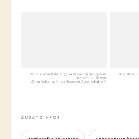
Partielle Voraufführung (Kurzfassung) der Oper im
Voraufführun
Januar 2020 in Rom
Otmar Schöffler, Anton Urspruch Gesellschaft e. V.
ZUSATZINFOS