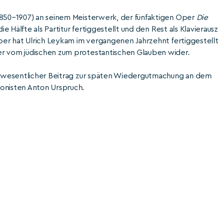
(1850–1907) an seinem Meisterwerk, der fünfaktigen Oper
Die
e Hälfte als Partitur fertiggestellt und den Rest als Klavieraus
Oper hat Ulrich Leykam im vergangenen Jahrzehnt fertiggestellt
er vom jüdischen zum protestantischen Glauben wider.
ein wesentlicher Beitrag zur späten Wiedergutmachung an dem
ponisten Anton Urspruch.