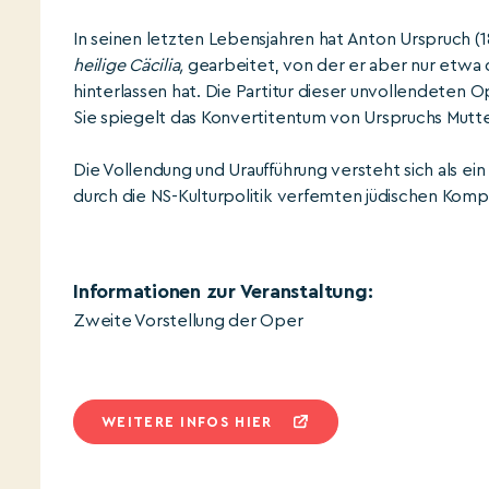
In seinen letzten Lebensjahren hat Anton Urspruch 
heilige Cäcilia,
gearbeitet, von der er aber nur etwa di
hinterlassen hat. Die Partitur dieser unvollendeten 
Sie spiegelt das Konvertitentum von Urspruchs Mutt
Die Vollendung und Uraufführung versteht sich als 
durch die NS-Kulturpolitik verfemten jüdischen Kom
Informationen zur Veranstaltung:
Zweite Vorstellung der Oper
WEITERE INFOS HIER