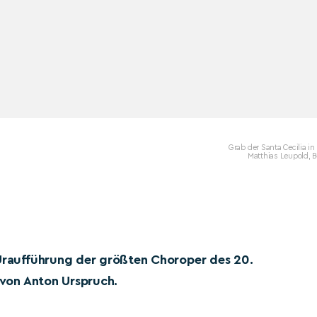
Grab der Santa Cecilia i
Matthias Leupold, B
 Uraufführung der größten Choroper des 20.
“ von Anton Urspruch.