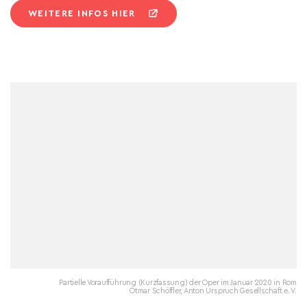
WEITERE INFOS HIER
Partielle Voraufführung (Kurzfassung) der Oper im Januar 2020 in Rom
Otmar Schöffler, Anton Urspruch Gesellschaft e. V.