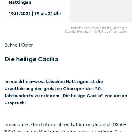
Hattingen
19.11.2021 | 19 bis 21 Uhr
Hochofen der Henrichshütte, Hattingen
Sascha Eversmann, LWL-Industriemuseum
Bühne | Oper
Die heilige Cäcilia
Im nordrhein-westfälischen Hattingen ist die
Uraufführung der größten Choroper des 20.
Jahrhunderts zu erleben: „Die heilige Cäcilia“ von Anton
Urspruch.
In seinen letzten Lebensjahren hat Anton Urspruch (1850–
1907) an seinem Meisterwerk, der fünfaktigen Oper
Die