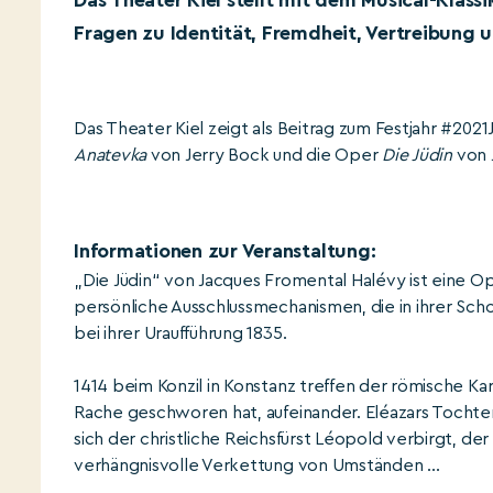
Das Theater Kiel stellt mit dem Musical-Klas
Fragen zu Identität, Fremdheit, Vertreibung u
Das Theater Kiel zeigt als Beitrag zum Festjahr #2021
Anatevka
von Jerry Bock und die Oper
Die Jüdin
von 
Informationen zur Veranstaltung:
„Die Jüdin“ von Jacques Fromental Halévy ist eine Ope
persönliche Ausschlussmechanismen, die in ihrer Sc
bei ihrer Uraufführung 1835.
1414 beim Konzil in Konstanz treffen der römische Ka
Rache geschworen hat, aufeinander. Eléazars Tochter
sich der christliche Reichsfürst Léopold verbirgt, der 
verhängnisvolle Verkettung von Umständen ...