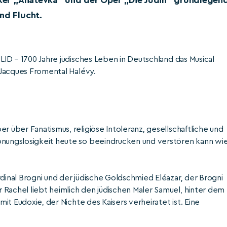
siker „Anatevka“ und der Oper „Die Jüdin“ grundlegen
nd Flucht.
JLID – 1700 Jahre jüdisches Leben in Deutschland das Musical
Jacques Fromental Halévy.
r über Fanatismus, religiöse Intoleranz, gesellschaftliche und
honungslosigkeit heute so beeindrucken und verstören kann wi
rdinal Brogni und der jüdische Goldschmied Eléazar, der Brogni
 Rachel liebt heimlich den jüdischen Maler Samuel, hinter dem
mit Eudoxie, der Nichte des Kaisers verheiratet ist. Eine