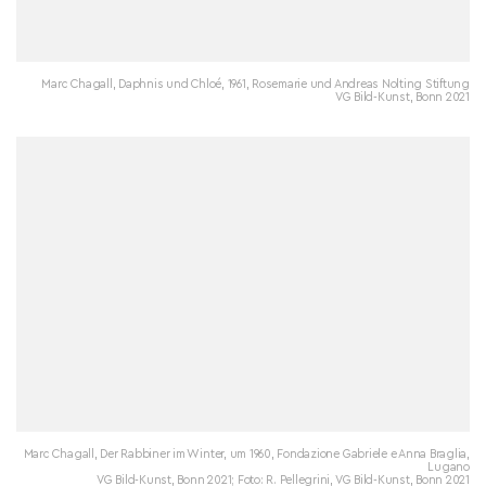
Marc Chagall, Daphnis und Chloé, 1961, Rosemarie und Andreas Nolting Stiftung
VG Bild-Kunst, Bonn 2021
Marc Chagall, Der Rabbiner im Winter, um 1960, Fondazione Gabriele e Anna Braglia,
Lugano
VG Bild-Kunst, Bonn 2021; Foto: R. Pellegrini, VG Bild-Kunst, Bonn 2021