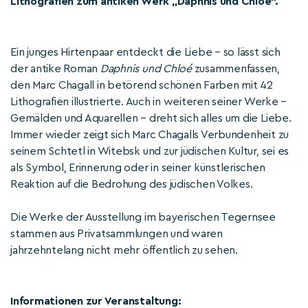
Lithografien zum antiken Werk „Daphnis und Chloé“.
Ein junges Hirtenpaar entdeckt die Liebe – so lässt sich
der antike Roman
Daphnis und Chloé
zusammenfassen,
den Marc Chagall in betörend schönen Farben mit 42
Lithografien illustrierte. Auch in weiteren seiner Werke –
Gemälden und Aquarellen – dreht sich alles um die Liebe.
Immer wieder zeigt sich Marc Chagalls Verbundenheit zu
seinem Schtetl in Witebsk und zur jüdischen Kultur, sei es
als Symbol, Erinnerung oder in seiner künstlerischen
Reaktion auf die Bedrohung des jüdischen Volkes.
Die Werke der Ausstellung im bayerischen Tegernsee
stammen aus Privatsammlungen und waren
jahrzehntelang nicht mehr öffentlich zu sehen.
Informationen zur Veranstaltung: