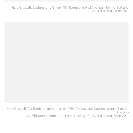
Marc Chagall, Daphnis und Chloé, 1961, Rosemarie und Andreas Nolting Stiftung
VG Bild-Kunst, Bonn 2021
Marc Chagall, Der Rabbiner im Winter, um 1960, Fondazione Gabriele e Anna Braglia,
Lugano
VG Bild-Kunst, Bonn 2021; Foto: R. Pellegrini, VG Bild-Kunst, Bonn 2021