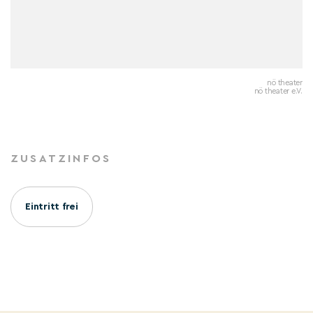
nö theater
nö theater e.V.
ZUSATZINFOS
Eintritt frei