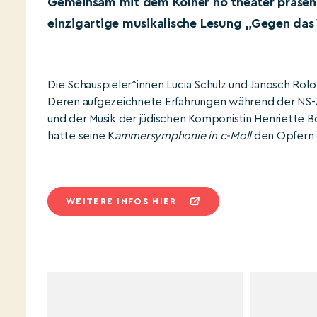
Gemeinsam mit dem Kölner nö theater präsent
einzigartige musikalische Lesung „Gegen das
Die Schauspieler*innen Lucia Schulz und Janosch Rol
Deren aufgezeichnete Erfahrungen während der NS-
und der Musik der jüdischen Komponistin Henriette 
hatte seine K
ammersymphonie in c-Moll
den Opfern 
WEITERE INFOS HIER