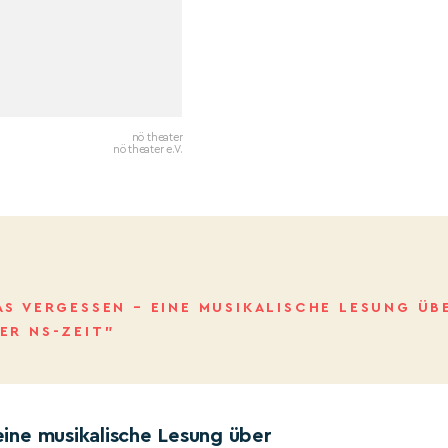
nö theater
nö theater e.V.
S VERGESSEN – EINE MUSIKALISCHE LESUNG ÜB
ER NS-ZEIT”
ine musikalische Lesung über