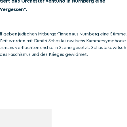
iert das Orchester Ventuno in Nürnberg eine
 Vergessen”.
off geben jüdischen Mitbürger*innen aus Nürnberg eine Stimme.
Zeit werden mit Dimitri Schostakowitschs Kammersymphonie
Bosmans verflochten und so in Szene gesetzt. Schostakowitsch
des Faschismus und des Krieges gewidmet.