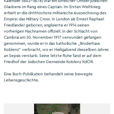
Kalender 5642–5678) war ein britischer Offizier jüdischen
Glaubens im Rang eines Captain. Im Ersten Weltkrieg
erhielt er die dritthöchste militärische Auszeichnung des
Empire: das Military Cross. In London als Ernest Raphael
Friedländer geboren, anglisierte er 1914 seinen
vorherigen Nachnamen offiziell. In der Schlacht von
Cambrai am 30. November 1917 verwundet gefangen
genommen, wurde er in das katholische „Brüderhaus
Koblenz“ verbracht, wo er Heiligabend desselben Jahres
an Sepsis verstarb. Seine letzte Ruhe fand er auf dem
Friedhof der Jüdischen Gemeinde Koblenz KdÖR.
Eine Buch-Publikation behandelt seine bewegte
Lebensgeschichte.