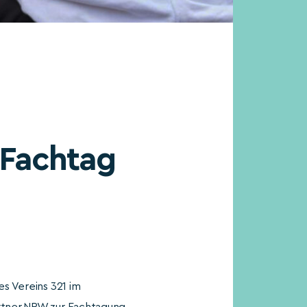
 Fachtag
es Vereins 321 im