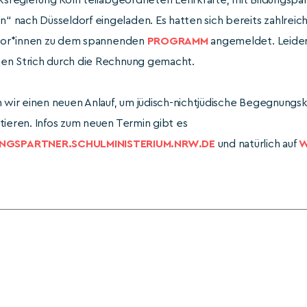
irksregierung Köln teilabgeordneten Lehrkräfte, mit Bildungsp
 nach Düsseldorf eingeladen. Es hatten sich bereits zahlrei
kator*innen zu dem spannenden
PROGRAMM
angemeldet. Leider 
en Strich durch die Rechnung gemacht.
n wir einen neuen Anlauf, um jüdisch-nichtjüdische Begegnungsk
tieren. Infos zum neuen Termin gibt es
GSPARTNER.SCHULMINISTERIUM.NRW.DE
und natürlich auf
W