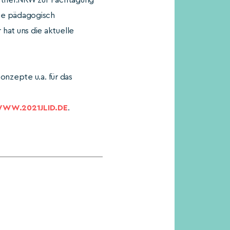
artner.NRW zur Fachtagung
che pädagogisch
hat uns die aktuelle
onzepte u.a. für das
WW.2021JLID.DE
.