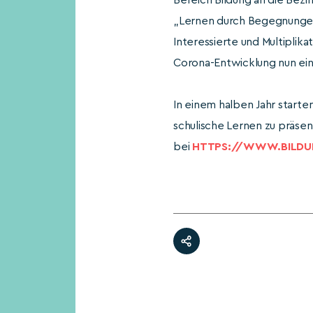
Bereich Bildung an die Bez
„Lernen durch Begegnungen“
Interessierte und Multipli
Corona-Entwicklung nun ein
In einem halben Jahr starte
schulische Lernen zu präsen
bei
HTTPS://WWW.BILDUN