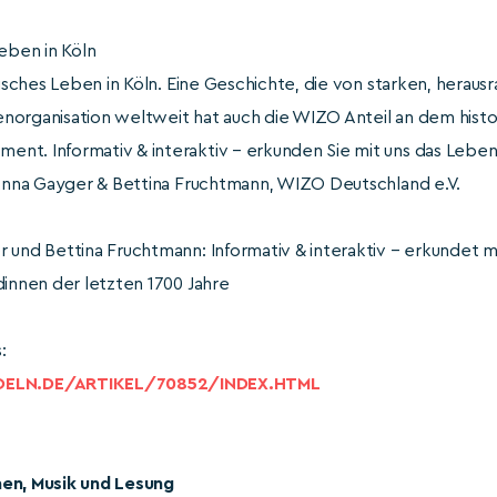
leben in Köln
üdisches Leben in Köln. Eine Geschichte, die von starken, hera
auenorganisation weltweit hat auch die WIZO Anteil an dem hist
nt. Informativ & interaktiv – erkunden Sie mit uns das Leben 
. Anna Gayger & Bettina Fruchtmann, WIZO Deutschland e.V.
r und Bettina Fruchtmann: Informativ & interaktiv – erkundet 
dinnen der letzten 1700 Jahre
s:
ELN.DE/ARTIKEL/70852/INDEX.HTML
nen, Musik und Lesung