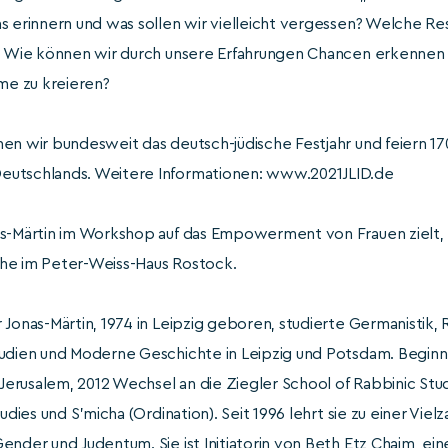
s erinnern und was sollen wir vielleicht vergessen? Welche Re
h? Wie können wir durch unsere Erfahrungen Chancen erkennen 
e zu kreieren?
en wir bundesweit das deutsch-jüdische Festjahr und feiern 17
eutschlands. Weitere Informationen: www.2021JLID.de
as-Märtin im Workshop auf das Empowerment von Frauen zielt
he im Peter-Weiss-Haus Rostock.
Jonas-Märtin, 1974 in Leipzig geboren, studierte Germanistik, Re
tudien und Moderne Geschichte in Leipzig und Potsdam. Beginn
rusalem, 2012 Wechsel an die Ziegler School of Rabbinic Stud
tudies und S’micha (Ordination). Seit 1996 lehrt sie zu einer Vi
ender und Judentum. Sie ist Initiatorin von Beth Etz Chaim, ein