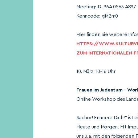
Meeting-ID: 964 0563 4897
Kenncode: xjM2m0
Hier finden Sie weitere Infos
HTTPS://WWW.KULTURVE
ZUM-INTERNATIONALEN-
10. März, 10-16 Uhr
Frauen im Judentum – Work
Online-Workshop des Land
Sachor! Erinnere Dich!“ ist
Heute und Morgen. Mit Impul
uns u.a. mit den folgen­den