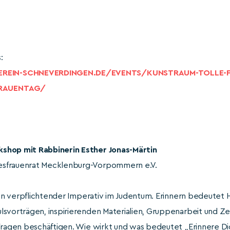
:
REIN-SCHNEVERDINGEN.DE/EVENTS/KUNSTRAUM-TOLLE-F
FRAUENTAG/
shop mit Rabbinerin Esther Jonas-Märtin
esfrauenrat Mecklenburg-Vorpommern e.V.
 ein verpflichtender Imperativ im Judentum. Erinnern bedeutet 
svorträgen, inspir­ieren­den Materia­lien, Gruppenarbeit und Ze
 Fragen beschäftigen. Wie wirkt und was bedeutet „Erinnere D