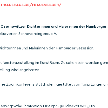
T-BADEHAUS.DE/FRAUENBILDER/
 Czernowitzer Dichterinnen und Malerinnen der Hamburger 
lturverein Schneverdingene. e.V.
chterinnen und Malerinnen der Hamburger Sezession.
haufensterausstellung im KunstRaum. Zu sehen sein werden gem
tellung wird angeboten.
einer Zoomkonferenz stattfinden, gestaltet von Tanja Langer u
5634897?pwd=L1hmRWJqNTJPeVp3QXFJdVA2cEw5QT09