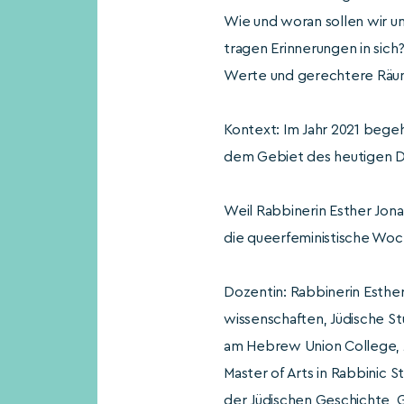
Wie und woran sollen wir un
tragen Erinnerungen in sic
Werte und gerechtere Räum
Kontext: Im Jahr 2021 begeh
dem Gebiet des heutigen D
Weil Rabbinerin Esther Jon
die queerfeministische Woc
Dozentin: Rabbinerin Esther 
wissenschaften, Jüdische S
am Hebrew Union College, Je
Master of Arts in Rabbinic S
der Jüdischen Geschichte, G