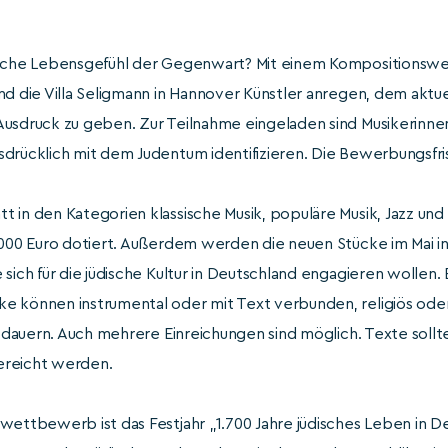
utsche Lebensgefühl der Gegenwart? Mit einem Kompositions
nd die Villa Seligmann in Hannover Künstler anregen, dem aktue
usdruck zu geben. Zur Teilnahme eingeladen sind Musikerinnen 
drücklich mit dem Judentum identifizieren. Die Bewerbungsfris
 in den Kategorien klassische Musik, populäre Musik, Jazz und
1000 Euro dotiert. Außerdem werden die neuen Stücke im Mai i
sich für die jüdische Kultur in Deutschland engagieren wollen. 
 können instrumental oder mit Text verbunden, religiös oder s
en dauern. Auch mehrere Einreichungen sind möglich. Texte sollt
ereicht werden.
wettbewerb ist das Festjahr „1.700 Jahre jüdisches Leben in D