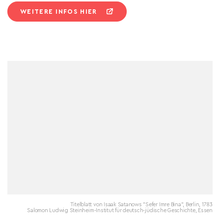
WEITERE INFOS HIER
Titelblatt von Isaak Satanows "Sefer Imre Bina", Berlin, 1783
Salomon Ludwig Steinheim-Institut für deutsch-jüdische Geschichte, Essen