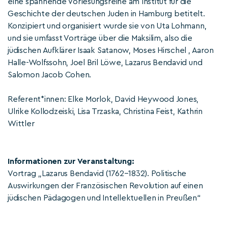
eine spannende Vorlesungsreihe am Institut für die
Geschichte der deutschen Juden in Hamburg betitelt.
Konzipiert und organisiert wurde sie von Uta Lohmann,
und sie umfasst Vorträge über die Maksilim, also die
jüdischen Aufklärer Isaak Satanow, Moses Hirschel , Aaron
Halle-Wolfssohn, Joel Bril Löwe, Lazarus Bendavid und
Salomon Jacob Cohen.
Referent*innen: Elke Morlok, David Heywood Jones,
Ulrike Kollodzeiski, Lisa Trzaska, Christina Feist, Kathrin
Wittler
Informationen zur Veranstaltung:
Vortrag „Lazarus Bendavid (1762–1832). Politische
Auswirkungen der Französischen Revolution auf einen
jüdischen Pädagogen und Intellektuellen in Preußen“