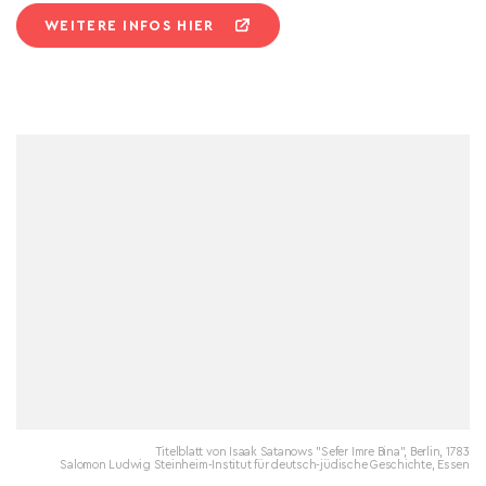
WEITERE INFOS HIER
Titelblatt von Isaak Satanows "Sefer Imre Bina", Berlin, 1783
Salomon Ludwig Steinheim-Institut für deutsch-jüdische Geschichte, Essen