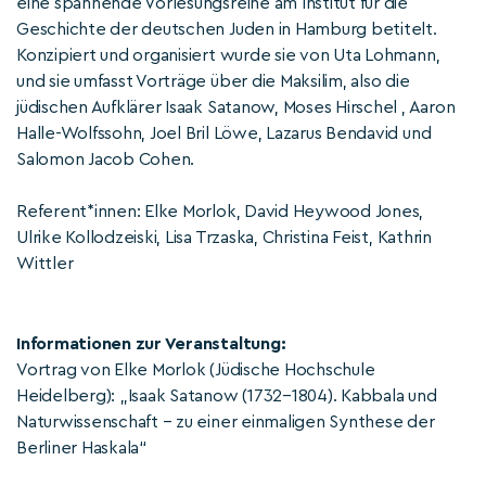
eine spannende Vorlesungsreihe am Institut für die
Geschichte der deutschen Juden in Hamburg betitelt.
Konzipiert und organisiert wurde sie von Uta Lohmann,
und sie umfasst Vorträge über die Maksilim, also die
jüdischen Aufklärer Isaak Satanow, Moses Hirschel , Aaron
Halle-Wolfssohn, Joel Bril Löwe, Lazarus Bendavid und
Salomon Jacob Cohen.
Referent*innen: Elke Morlok, David Heywood Jones,
Ulrike Kollodzeiski, Lisa Trzaska, Christina Feist, Kathrin
Wittler
Informationen zur Veranstaltung:
Vortrag von Elke Morlok (Jüdische Hochschule
Heidelberg): „Isaak Satanow (1732–1804). Kabbala und
Naturwissenschaft – zu einer einmaligen Synthese der
Berliner Haskala“