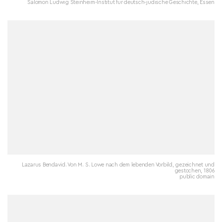
Salomon Ludwig Steinheim-Institut für deutsch-jüdische Geschichte, Essen
Lazarus Bendavid. Von M. S. Lowe nach dem lebenden Vorbild, gezeichnet und
gestochen, 1806
public domain