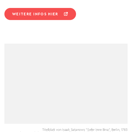
WEITERE INFOS HIER
Titelblatt von Isaak Satanows "Sefer Imre Bina", Berlin, 1783