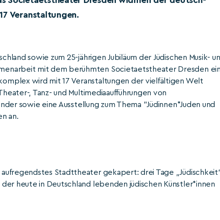
as Societaetstheater Dresden widmen der deutsch-
17 Veranstaltungen.
tschland sowie zum 25-jährigen Jubiläum der Jüdischen Musik- u
menarbeit mit dem berühmten Societaetstheater Dresden ei
mplex wird mit 17 Veranstaltungen der vielfältigen Welt
 Theater-, Tanz- und Multimediaaufführungen von
 Kinder sowie eine Ausstellung zum Thema "Jüdinnen*Juden und
en an.
aufregendstes Stadttheater gekapert: drei Tage „Jüdischkeit
 der heute in Deutschland lebenden jüdischen Künstler*innen