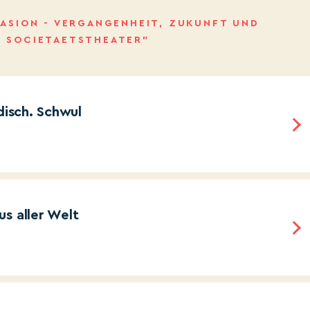
VASION - VERGANGENHEIT, ZUKUNFT UND
M SOCIETAETSTHEATER”
disch. Schwul
s aller Welt