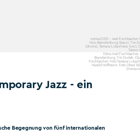
normal.2021 – Axel Fischbacher (
Nico Brandenburg (bass), Tim D
(drums), Tamara Lukasheva (voc), 
Talmor 
Fotos Axel Fischbacher,
Brandenburg, Tim Dudek: Cla
Fischbacher; Foto Tamara Lukash
Harald Hoffmann; Foto Ohad Ta
Shmoun
mporary Jazz - ein
ische Begegnung von fünf internationalen