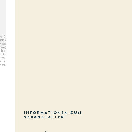
git),
udek
Ohad
(sax)
 Nico
udia
eva:
lmor:
drou
INFORMATIONEN ZUM
VERANSTALTER