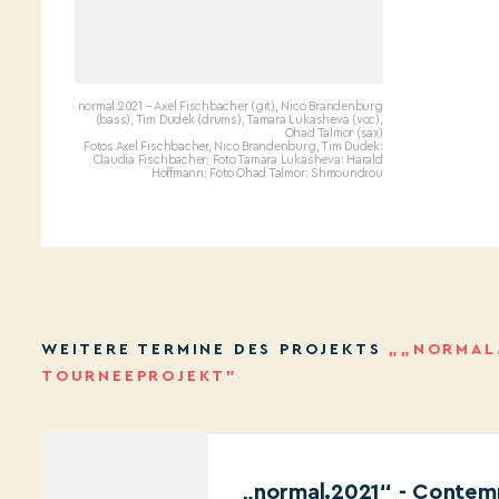
normal.2021 – Axel Fischbacher (git), Nico Brandenburg
(bass), Tim Dudek (drums), Tamara Lukasheva (voc),
Ohad Talmor (sax)
Fotos Axel Fischbacher, Nico Brandenburg, Tim Dudek:
Claudia Fischbacher; Foto Tamara Lukasheva: Harald
Hoffmann; Foto Ohad Talmor: Shmoundrou
WEITERE TERMINE DES PROJEKTS
„„NORMAL.
TOURNEEPROJEKT”
„normal.2021“ - Contemp