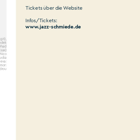
Tickets über die Website
Infos/Tickets:
www.jazz-schmiede.de
git),
udek
Ohad
(sax)
 Nico
udia
eva:
lmor:
drou