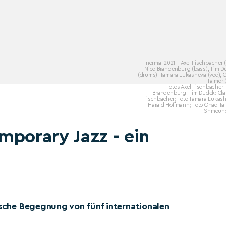
normal.2021 – Axel Fischbacher (
Nico Brandenburg (bass), Tim D
(drums), Tamara Lukasheva (voc), 
Talmor 
Fotos Axel Fischbacher,
Brandenburg, Tim Dudek: Cla
Fischbacher; Foto Tamara Lukash
Harald Hoffmann; Foto Ohad Ta
Shmoun
mporary Jazz - ein
ische Begegnung von fünf internationalen