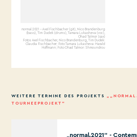
normal.2021 – Axel Fischbacher (git), Nico Brandenburg
(bass), Tim Dudek (drums), Tamara Lukasheva (voc),
Ohad Talmor (sax)
Fotos Axel Fischbacher, Nico Brandenburg, Tim Dudek:
Claudia Fischbacher; Foto Tamara Lukasheva: Harald
Hoffmann; Foto Ohad Talmor: Shmoundrou
WEITERE TERMINE DES PROJEKTS
„„NORMAL.
TOURNEEPROJEKT”
„normal.2021“ - Contemp