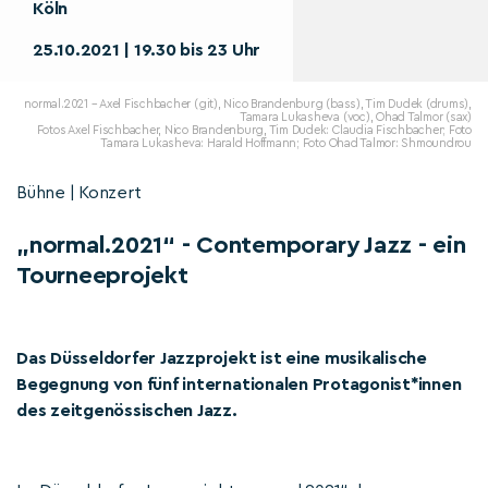
Köln
25.10.2021 | 19.30 bis 23 Uhr
normal.2021 – Axel Fischbacher (git), Nico Brandenburg (bass), Tim Dudek (drums),
Tamara Lukasheva (voc), Ohad Talmor (sax)
Fotos Axel Fischbacher, Nico Brandenburg, Tim Dudek: Claudia Fischbacher; Foto
Tamara Lukasheva: Harald Hoffmann; Foto Ohad Talmor: Shmoundrou
Bühne | Konzert
„normal.2021“ - Contemporary Jazz - ein
Tourneeprojekt
Das Düsseldorfer Jazzprojekt ist eine musikalische
Begegnung von fünf internationalen Protagonist*innen
des zeitgenössischen Jazz.