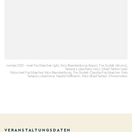
normal.2021 – Axel Fischbacher (git), Nico Brandenburg (bass), Tim Dudek (drums),
Tamara Lukasheva (voc), Ohad Talmor (sax)
Fotos Axel Fischbacher, Nico Brandenburg, Tim Dudek: Claudia Fischbacher; Foto
Tamara Lukasheva: Harald Hoffmann; Foto Ohad Talmor: Shmoundrou
VERANSTALTUNGSDATEN